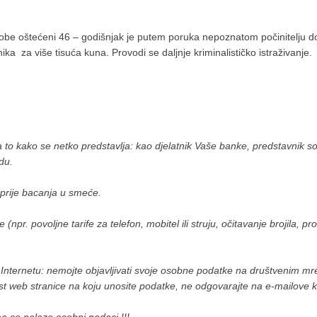
obe oštećeni 46 – godišnjak je putem poruka nepoznatom počinitelju dost
ka za više tisuća kuna. Provodi se daljnje kriminalističko istraživanje.
o kako se netko predstavlja: kao djelatnik Vaše banke, predstavnik soc
du.
 prije bacanja u smeće.
r. povoljne tarife za telefon, mobitel ili struju, očitavanje brojila, pro
Internetu: nemojte objavljivati svoje osobne podatke na društvenim mr
st web stranice na koju unosite podatke, ne odgovarajte na e-mailove k