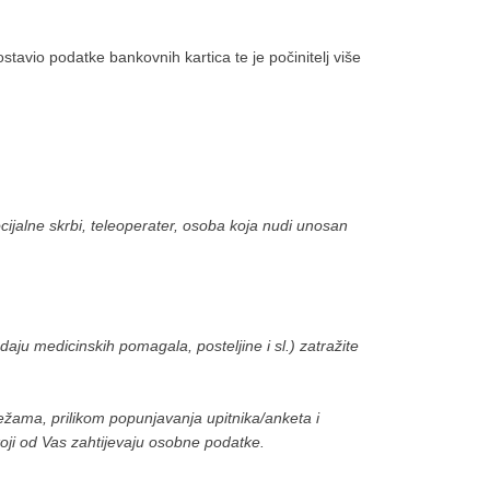
avio podatke bankovnih kartica te je počinitelj više
ijalne skrbi, teleoperater, osoba koja nudi unosan
daju medicinskih pomagala, posteljine i sl.) zatražite
ežama, prilikom popunjavanja upitnika/anketa i
oji od Vas zahtijevaju osobne podatke.