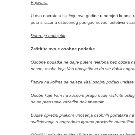
Prijevara
U dva navrata u siječnju ove godine u namjeri kupnje r
puta s računa oštećenog podigao novac, oštetivši vlasni
Dobro je podsjetiti
Zaštitite svoje osobne podatke
Osobne podatke ne dajte putem telefona bez obzira na t
posao, osoba koja Vas obavještava da ste dobili nagra
Papire na kojima se nalaze Vaši osobni podaci uništite
Osobe koje Vam na kućnom pragu nude različite usluge (np
da se predstave važećim dokumentom.
Budite oprezni prilikom unošenja osobnih podataka na 
sudjelovanja u nagradnim igrama provjerite autentično