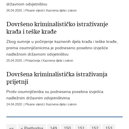
državnom odvjetništvu
26.04.2020. | Pisane vijesti | Kaznena djela i zakon
Dovršeno kriminalističko istraživanje
krađa i teške krađe
Zbog sumnje u počinjenje kaznenih djela krađa i teške krađe,
prema osumnjičenicima je podneseno posebno izvješće
nadležnom državnom odvjetništvu
25.04.2020. | Priopćenja | Kaznena djela i zakon
Dovršena kriminalistička istraživanja
prijetnji
Protiv osumnjičenika su podnesena posebna izvješća
nadležnim državnim odvjetništvima
24.04.2020. | Pisane vijesti | Kaznena djela i zakon
««
« Prethodna
149
150
151
152
153