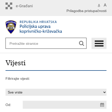
Preskoči
A
A
na
Prilagodba pristupačnosti
glavni
sadržaj
Vijesti
Filtrirajte vijesti:
Od: