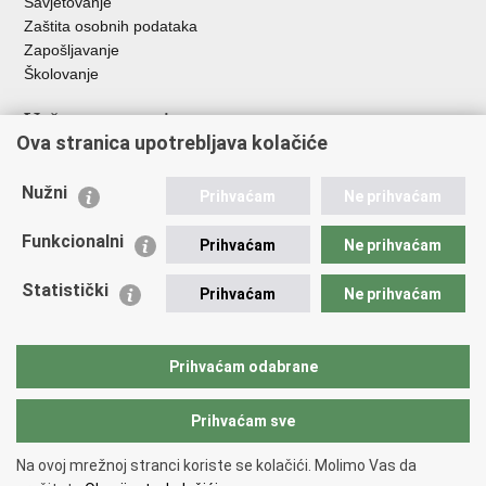
Savjetovanje
Zaštita osobnih podataka
Zapošljavanje
Školovanje
Važne poveznice
Ova stranica upotrebljava kolačiće
Ministarstvo unutarnjih poslova
Sindikati
Nužni
Prihvaćam
Ne prihvaćam
Udruge
Dom zdravlja MUP-a
Funkcionalni
Prihvaćam
Ne prihvaćam
Policijska akademija
Muzej policije
Statistički
Prihvaćam
Ne prihvaćam
Zaklada policijske solidarnosti
Centar za forenzična ispitivanja, istraživanja i vještačenja "Ivan
Vučetić"
Prihvaćam odabrane
Policijske uprave
Prihvaćam sve
Povratak na vrh
Na ovoj mrežnoj stranci koriste se kolačići. Molimo Vas da
Copyright © 2026 Policijska uprava koprivničko-križevačka
Uvjeti