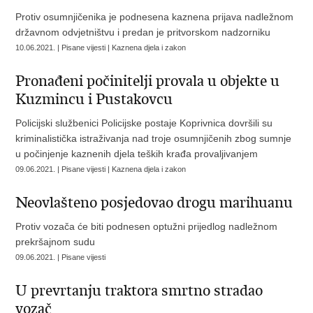
Protiv osumnjičenika je podnesena kaznena prijava nadležnom
državnom odvjetništvu i predan je pritvorskom nadzorniku
10.06.2021. | Pisane vijesti | Kaznena djela i zakon
Pronađeni počinitelji provala u objekte u
Kuzmincu i Pustakovcu
Policijski službenici Policijske postaje Koprivnica dovršili su
kriminalistička istraživanja nad troje osumnjičenih zbog sumnje
u počinjenje kaznenih djela teških krađa provaljivanjem
09.06.2021. | Pisane vijesti | Kaznena djela i zakon
Neovlašteno posjedovao drogu marihuanu
Protiv vozača će biti podnesen optužni prijedlog nadležnom
prekršajnom sudu
09.06.2021. | Pisane vijesti
U prevrtanju traktora smrtno stradao
vozač