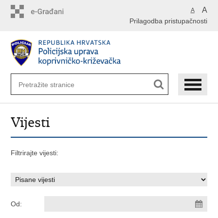
Preskoči
A
A
na
Prilagodba pristupačnosti
glavni
sadržaj
Vijesti
Filtrirajte vijesti:
Od: