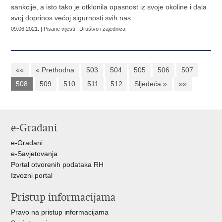
sankcije, a isto tako je otklonila opasnost iz svoje okoline i dala
svoj doprinos većoj sigurnosti svih nas
09.06.2021. | Pisane vijesti | Društvo i zajednica
««
« Prethodna
503
504
505
506
507
508
509
510
511
512
Sljedeća »
»»
e-Građani
e-Građani
e-Savjetovanja
Portal otvorenih podataka RH
Izvozni portal
Pristup informacijama
Pravo na pristup informacijama