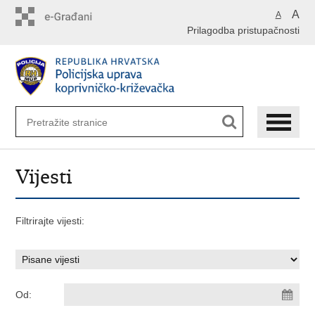
Preskoči
A
A
na
Prilagodba pristupačnosti
glavni
sadržaj
Vijesti
Filtrirajte vijesti:
Od: