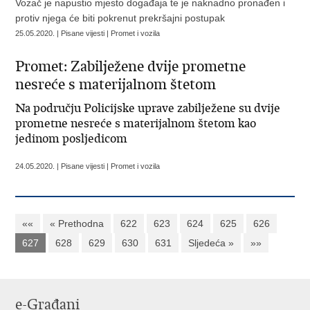
Vozač je napustio mjesto događaja te je naknadno pronađen i
protiv njega će biti pokrenut prekršajni postupak
25.05.2020. | Pisane vijesti | Promet i vozila
Promet: Zabilježene dvije prometne
nesreće s materijalnom štetom
Na području Policijske uprave zabilježene su dvije
prometne nesreće s materijalnom štetom kao
jedinom posljedicom
24.05.2020. | Pisane vijesti | Promet i vozila
««
« Prethodna
622
623
624
625
626
627
628
629
630
631
Sljedeća »
»»
e-Građani