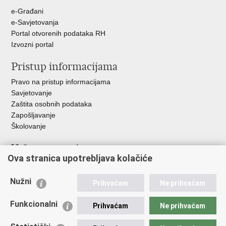
e-Građani
e-Savjetovanja
Portal otvorenih podataka RH
Izvozni portal
Pristup informacijama
Pravo na pristup informacijama
Savjetovanje
Zaštita osobnih podataka
Zapošljavanje
Školovanje
Važne poveznice
Ova stranica upotrebljava kolačiće
Ministarstvo unutarnjih poslova
Sindikati
Nužni
Prihvaćam
Ne prihvaćam
Udruge
Dom zdravlja MUP-a
Funkcionalni
Prihvaćam
Ne prihvaćam
Policijska akademija
Muzej policije