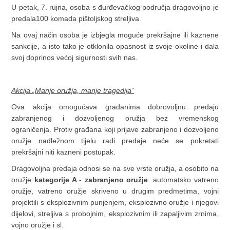
U petak, 7. rujna, osoba s đurđevačkog područja dragovoljno je
predala100 komada pištoljskog streljiva.
Na ovaj način osoba je izbjegla moguće prekršajne ili kaznene
sankcije, a isto tako je otklonila opasnost iz svoje okoline i dala
svoj doprinos većoj sigurnosti svih nas.
Akcija „Manje oružja, manje tragedija“
Ova akcija omogućava građanima dobrovoljnu predaju
zabranjenog i dozvoljenog oružja bez vremenskog
ograničenja. Protiv građana koji prijave zabranjeno i dozvoljeno
oružje nadležnom tijelu radi predaje neće se pokretati
prekršajni niti kazneni postupak.
Dragovoljna predaja odnosi se na sve vrste oružja, a osobito na
oružje
kategorije A - zabranjeno oružje
: automatsko vatreno
oružje, vatreno oružje skriveno u drugim predmetima, vojni
projektili s eksplozivnim punjenjem, eksplozivno oružje i njegovi
dijelovi, streljiva s probojnim, eksplozivnim ili zapaljivim zrnima,
vojno oružje i sl.