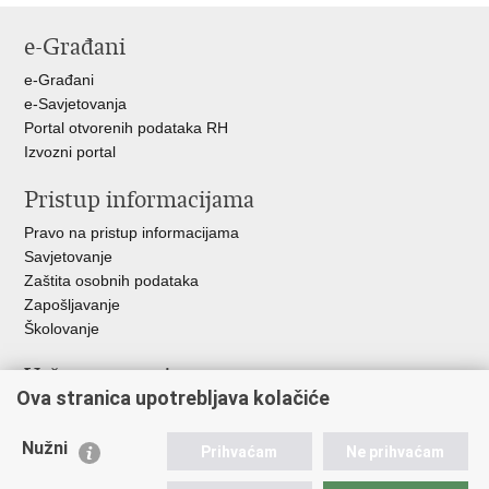
stranicu
na
na
na
e-Građani
Facebooku
Twitteru
Google
+
e-Građani
e-Savjetovanja
Portal otvorenih podataka RH
Izvozni portal
Pristup informacijama
Pravo na pristup informacijama
Savjetovanje
Zaštita osobnih podataka
Zapošljavanje
Školovanje
Važne poveznice
Ova stranica upotrebljava kolačiće
Ministarstvo unutarnjih poslova
Sindikati
Nužni
Prihvaćam
Ne prihvaćam
Udruge
Dom zdravlja MUP-a