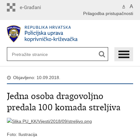
Preskoči
A
A
na
Prilagodba pristupačnosti
glavni
sadržaj
Objavljeno: 10.09.2018.
Jedna osoba dragovoljno
predala 100 komada streljiva
Foto: Ilustracija