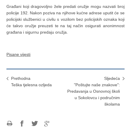
Građani koji dragovoljno žele predati oružje mogu nazvati broj
policije 192. Nakon poziva na njihove kućne adrese uputit će se
policijski službenici u civilu s vozilom bez policijskih oznaka koji
će takvo oružje preuzeti te na taj način osigurati anonimnost
građana i sigurnu predaju oružja.
Pisane vijesti
Prethodna
Sljedeća
Teška tjelesna ozljeda
"Poštujte naše znakove":
Predavanja u Osnovnoj školi
u Sokolovcu i područnim
školama
Ispiši
Podijeli
Podijeli
Podijeli