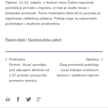
Tijekom, 11./12. veljače, u Svetom Ivanu Žabno nepoznati
počinitelj je provalio u trgovinu, iz koje je otuđio novac i
duhanske proizvode. Točna materijalna šteta bit će poznata po
zaprimanju odštetnog zahtjeva. Policija traga za nepoznatim
počiniteljem i otuđenim predmetima.
Pisane vijesti
|
Kaznena djela i zakon
Prethodna
Sljedeća
Promet: Vozač upravljao
Zbog prometnih prekršaja
pod utjecajem alkohola od
vozač kažnjen novčanom
2,47 promila i prouzročio
kaznom i zaštitnom mjerom
prometnu nesreću
Ispiši
Podijeli
Podijeli
Podijeli