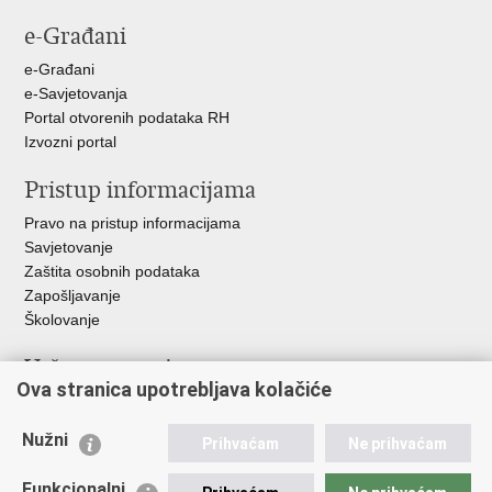
stranicu
na
na
na
e-Građani
Facebooku
Twitteru
Google
+
e-Građani
e-Savjetovanja
Portal otvorenih podataka RH
Izvozni portal
Pristup informacijama
Pravo na pristup informacijama
Savjetovanje
Zaštita osobnih podataka
Zapošljavanje
Školovanje
Važne poveznice
Ova stranica upotrebljava kolačiće
Ministarstvo unutarnjih poslova
Sindikati
Nužni
Prihvaćam
Ne prihvaćam
Udruge
Dom zdravlja MUP-a
Funkcionalni