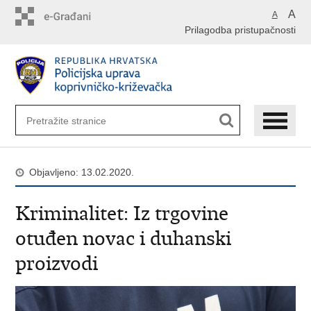
Preskoči
A
A
na
Prilagodba pristupačnosti
glavni
sadržaj
Objavljeno: 13.02.2020.
Kriminalitet: Iz trgovine
otuđen novac i duhanski
proizvodi