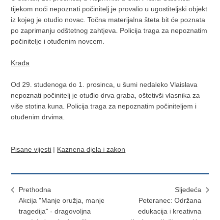
tijekom noći nepoznati počinitelj je provalio u ugostiteljski objekt
iz kojeg je otuđio novac. Točna materijalna šteta bit će poznata
po zaprimanju odštetnog zahtjeva. Policija traga za nepoznatim
počinitelje i otuđenim novcem.
Krađa
Od 29. studenoga do 1. prosinca, u šumi nedaleko Vlaislava
nepoznati počinitelj je otuđio drva graba, oštetivši vlasnika za
više stotina kuna. Policija traga za nepoznatim počiniteljem i
otuđenim drvima.
Pisane vijesti
|
Kaznena djela i zakon
Prethodna
Sljedeća
Akcija "Manje oružja, manje
Peteranec: Održana
tragedija" - dragovoljna
edukacija i kreativna