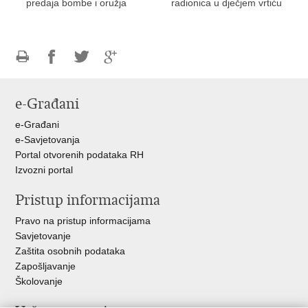
predaja bombe i oružja
radionica u dječjem vrtiću
Ispiši
Podijeli
Podijeli
Podijeli
stranicu
na
na
na
e-Građani
Facebooku
Twitteru
Google
+
e-Građani
e-Savjetovanja
Portal otvorenih podataka RH
Izvozni portal
Pristup informacijama
Pravo na pristup informacijama
Savjetovanje
Zaštita osobnih podataka
Zapošljavanje
Školovanje