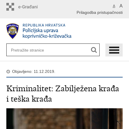
Preskoči
A
A
na
Prilagodba pristupačnosti
glavni
sadržaj
Objavljeno: 11.12.2019.
Kriminalitet: Zabilježena krađa
i teška krađa