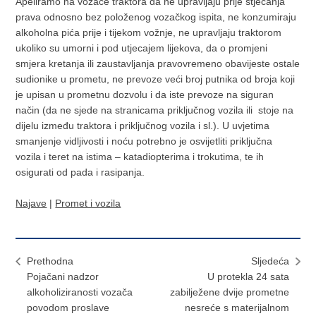
Apeliramo na vozače traktora da ne upravljaju prije stjecanja
prava odnosno bez položenog vozačkog ispita, ne konzumiraju
alkoholna pića prije i tijekom vožnje, ne upravljaju traktorom
ukoliko su umorni i pod utjecajem lijekova, da o promjeni
smjera kretanja ili zaustavljanja pravovremeno obavijeste ostale
sudionike u prometu, ne prevoze veći broj putnika od broja koji
je upisan u prometnu dozvolu i da iste prevoze na siguran
način (da ne sjede na stranicama priključnog vozila ili stoje na
dijelu između traktora i priključnog vozila i sl.). U uvjetima
smanjenje vidljivosti i noću potrebno je osvijetliti priključna
vozila i teret na istima – katadiopterima i trokutima, te ih
osigurati od pada i rasipanja.
Najave
|
Promet i vozila
Prethodna
Sljedeća
Pojačani nadzor
U protekla 24 sata
alkoholiziranosti vozača
zabilježene dvije prometne
povodom proslave
nesreće s materijalnom