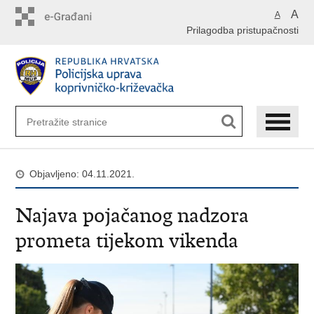
Preskoči
A
A
na
Prilagodba pristupačnosti
glavni
sadržaj
Objavljeno: 04.11.2021.
Najava pojačanog nadzora
prometa tijekom vikenda