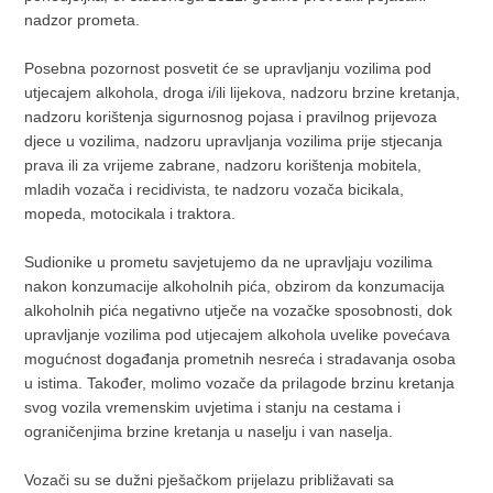
nadzor prometa.
Posebna pozornost posvetit će se upravljanju vozilima pod
utjecajem alkohola, droga i/ili lijekova, nadzoru brzine kretanja,
nadzoru korištenja sigurnosnog pojasa i pravilnog prijevoza
djece u vozilima, nadzoru upravljanja vozilima prije stjecanja
prava ili za vrijeme zabrane, nadzoru korištenja mobitela,
mladih vozača i recidivista, te nadzoru vozača bicikala,
mopeda, motocikala i traktora.
Sudionike u prometu savjetujemo da ne upravljaju vozilima
nakon konzumacije alkoholnih pića, obzirom da konzumacija
alkoholnih pića negativno utječe na vozačke sposobnosti, dok
upravljanje vozilima pod utjecajem alkohola uvelike povećava
mogućnost događanja prometnih nesreća i stradavanja osoba
u istima.
Također, molimo
vozače da prilagode brzinu kretanja
svog vozila vremenskim uvjetima i stanju na cestama i
ograničenjima brzine kretanja u naselju i van naselja.
Vozači su se dužni pješačkom prijelazu približavati sa