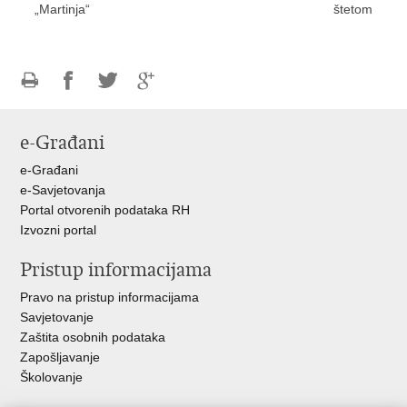
„Martinja“
štetom
Ispiši
Podijeli
Podijeli
Podijeli
stranicu
na
na
na
e-Građani
Facebooku
Twitteru
Google
+
e-Građani
e-Savjetovanja
Portal otvorenih podataka RH
Izvozni portal
Pristup informacijama
Pravo na pristup informacijama
Savjetovanje
Zaštita osobnih podataka
Zapošljavanje
Školovanje