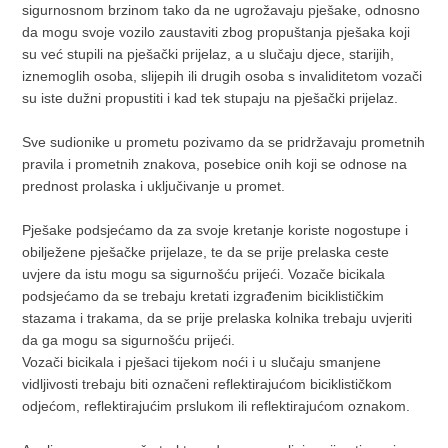
sigurnosnom brzinom tako da ne ugrožavaju pješake, odnosno
da mogu svoje vozilo zaustaviti zbog propuštanja pješaka koji
su već stupili na pješački prijelaz, a u slučaju djece, starijih,
iznemoglih osoba, slijepih ili drugih osoba s invaliditetom vozači
su iste dužni propustiti i kad tek stupaju na pješački prijelaz.
Sve sudionike u prometu pozivamo da se pridržavaju prometnih
pravila i prometnih znakova, posebice onih koji se odnose na
prednost prolaska i uključivanje u promet.
Pješake podsjećamo da za svoje kretanje koriste nogostupe i
obilježene pješačke prijelaze, te da se prije prelaska ceste
uvjere da istu mogu sa sigurnošću prijeći. Vozače bicikala
podsjećamo da se trebaju kretati izgrađenim biciklističkim
stazama i trakama, da se prije prelaska kolnika trebaju uvjeriti
da ga mogu sa sigurnošću prijeći.
Vozači bicikala i pješaci tijekom noći i u slučaju smanjene
vidljivosti trebaju biti označeni reflektirajućom biciklističkom
odjećom, reflektirajućim prslukom ili reflektirajućom oznakom.