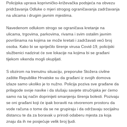
Policijska uprava koprivničko-križevačka podsjeća na obvezu
pridržavanja Odluke o mjeri strogog ograničavanja zadržavanja
na ulicama i drugim javnim mjestima.
Navedenom odlukom strogo se ograničava kretanje na
ulicama, trgovima, parkovima, rivama i svim ostalim javnim
površinama na kojima se može kretati i zadržavati veći broj
osoba. Kako bi se spriječilo širenje virusa Covid-19, policijski
službenici nadzirat će sve lokacije na kojima bi se građani
tijekom vikenda mogli okupljati.
S obzirom na trenutnu situaciju, preporuke Stožera civilne
zaštite Republike Hrvatske su da građani iz svojih domova
izlaze samo ukoliko je to nužno. Policija poziva sve građane da
prilagode svoje navike i da slušaju savjete stručnjaka jer ćemo
samo na taj način doprinijeti smanjenju širenja bolesti. Pozivaju
se oni građani koji će ipak boraviti na otvorenom prostoru da
vode računa o tome da se ne grupiraju i da održavaju socijalnu
distancu te da za boravak u prirodi odaberu mjesta za koja
znaju da ih ne posjećuje velik broj ljudi.