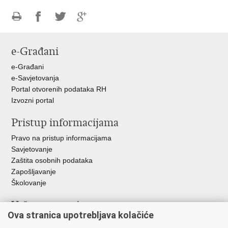
Ispiši
Podijeli
Podijeli
Podijeli
stranicu
na
na
na
e-Građani
Facebooku
Twitteru
Google
+
e-Građani
e-Savjetovanja
Portal otvorenih podataka RH
Izvozni portal
Pristup informacijama
Pravo na pristup informacijama
Savjetovanje
Zaštita osobnih podataka
Zapošljavanje
Školovanje
Važne poveznice
Ova stranica upotrebljava kolačiće
Ministarstvo unutarnjih poslova