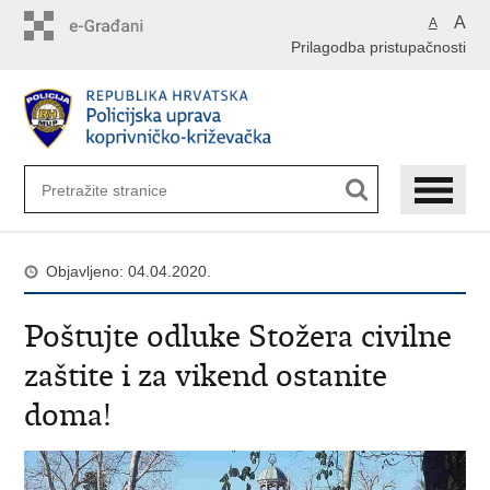
Preskoči
A
A
na
Prilagodba pristupačnosti
glavni
sadržaj
Objavljeno: 04.04.2020.
Poštujte odluke Stožera civilne
zaštite i za vikend ostanite
doma!