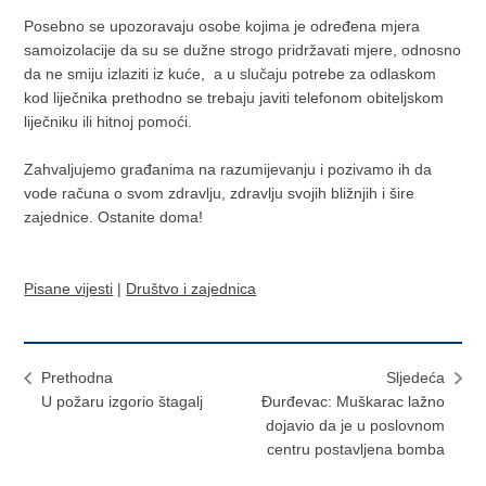
Posebno se upozoravaju osobe kojima je određena mjera
samoizolacije da su se dužne strogo pridržavati mjere, odnosno
da ne smiju izlaziti iz kuće, a u slučaju potrebe za odlaskom
kod liječnika prethodno se trebaju javiti telefonom obiteljskom
liječniku ili hitnoj pomoći.
Zahvaljujemo građanima na razumijevanju i pozivamo ih da
vode računa o svom zdravlju, zdravlju svojih bližnjih i šire
zajednice. Ostanite doma!
Pisane vijesti
|
Društvo i zajednica
Prethodna
Sljedeća
U požaru izgorio štagalj
Đurđevac: Muškarac lažno
dojavio da je u poslovnom
centru postavljena bomba