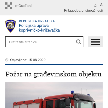
Preskoči
A
A
na
Prilagodba pristupačnosti
glavni
sadržaj
Objavljeno: 15.08.2020.
Požar na građevinskom objektu