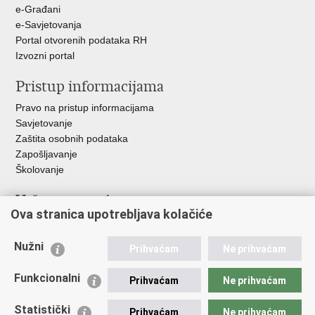
+
e-Građani
e-Savjetovanja
Portal otvorenih podataka RH
Izvozni portal
Pristup informacijama
Pravo na pristup informacijama
Savjetovanje
Zaštita osobnih podataka
Zapošljavanje
Školovanje
Važne poveznice
Ova stranica upotrebljava kolačiće
Ministarstvo unutarnjih poslova
Sindikati
Nužni
Prihvaćam
Ne prihvaćam
Udruge
Dom zdravlja MUP-a
Funkcionalni
Prihvaćam
Ne prihvaćam
Policijska akademija
Muzej policije
Statistički
Prihvaćam
Ne prihvaćam
Zaklada policijske solidarnosti