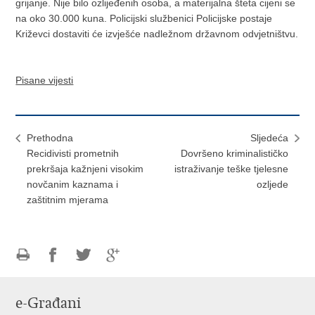
grijanje. Nije bilo ozlijeđenih osoba, a materijalna šteta cijeni se
na oko 30.000 kuna. Policijski službenici Policijske postaje
Križevci dostaviti će izvješće nadležnom državnom odvjetništvu.
Pisane vijesti
Prethodna
Sljedeća
Recidivisti prometnih
Dovršeno kriminalističko
prekršaja kažnjeni visokim
istraživanje teške tjelesne
novčanim kaznama i
ozljede
zaštitnim mjerama
Ispiši
Podijeli
Podijeli
Podijeli
stranicu
na
na
na
e-Građani
Facebooku
Twitteru
Google