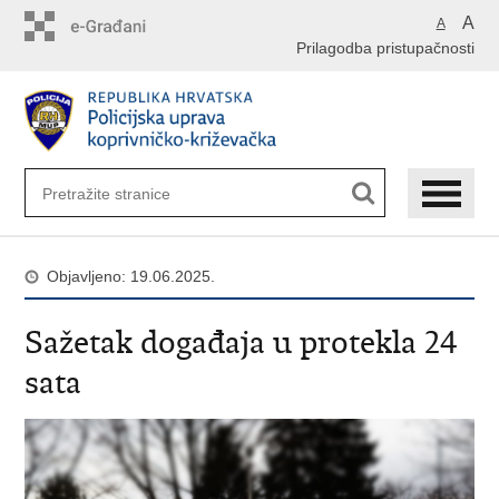
Preskoči
A
A
na
Prilagodba pristupačnosti
glavni
sadržaj
Objavljeno: 19.06.2025.
Sažetak događaja u protekla 24
sata