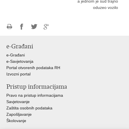
a jednom je sud trajno
oduzeo vozilo
Ispiši
Podijeli
Podijeli
Podijeli
stranicu
na
na
na
e-Građani
Facebooku
Twitteru
Google
+
e-Građani
e-Savjetovanja
Portal otvorenih podataka RH
Izvozni portal
Pristup informacijama
Pravo na pristup informacijama
Savjetovanje
Zaštita osobnih podataka
Zapošljavanje
Školovanje