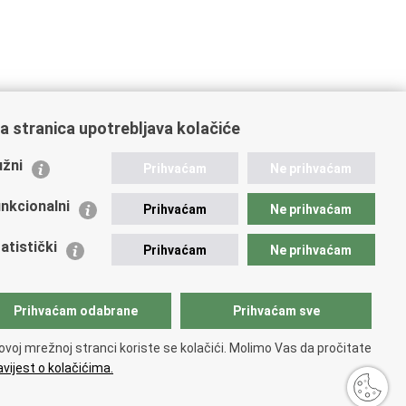
a stranica upotrebljava kolačiće
ažne poveznice
žni
Prihvaćam
Ne prihvaćam
istarstvo unutarnjih poslova
dikati
nkcionalni
Prihvaćam
Ne prihvaćam
ruge
 zdravlja MUP-a
atistički
Prihvaćam
Ne prihvaćam
icijska akademija
ej policije
lada policijske solidarnosti
Prihvaćam odabrane
Prihvaćam sve
tar za forenzična ispitivanja, istraživanja i vještačenja
an Vučetić"
ovoj mrežnoj stranci koriste se kolačići. Molimo Vas da pročitate
icijske uprave
vijest o kolačićima.
upačnosti
.