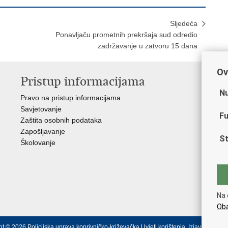
Sljedeća
Ponavljaču prometnih prekršaja sud odredio
zadržavanje u zatvoru 15 dana
Ov
Pristup informacijama
V
Nu
Pravo na pristup informacijama
Min
Savjetovanje
Sin
Fu
Zaštita osobnih podataka
Ud
Zapošljavanje
Dom
St
Školovanje
Pol
Muz
Zak
Cen
"Iv
Na 
Pol
Oba
t © 2026 Policijska uprava koprivničko-križevačka
Uvjeti korištenja
.
Izjava o prist