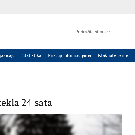
policajci
Statistika
Pristup informacijama
Istaknute teme
ekla 24 sata