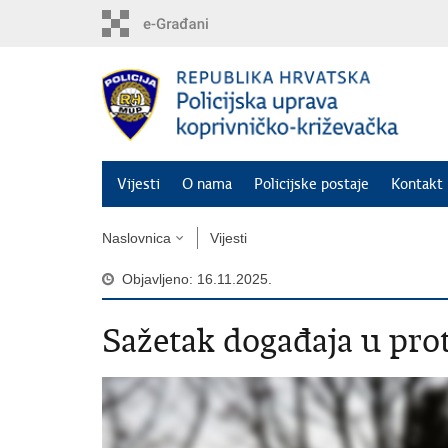
Preskoči
na
glavni
sadržaj
Vijesti
O nama
Policijske postaje
Kontakt 
Naslovnica
Vijesti
Objavljeno: 16.11.2025.
Sažetak događaja u prot