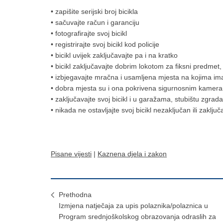
• zapišite serijski broj bicikla
• sačuvajte račun i garanciju
• fotografirajte svoj bicikl
• registrirajte svoj bicikl kod policije
• bicikl uvijek zaključavajte pa i na kratko
• bicikl zaključavajte dobrim lokotom za fiksni predmet,
• izbjegavajte mračna i usamljena mjesta na kojima ima
• dobra mjesta su i ona pokrivena sigurnosnim kameram
• zaključavajte svoj bicikl i u garažama, stubištu zgrad
• nikada ne ostavljajte svoj bicikl nezaključan ili zaklj
Pisane vijesti
|
Kaznena djela i zakon
Prethodna
Izmjena natječaja za upis polaznika/polaznica u
Program srednjoškolskog obrazovanja odraslih za