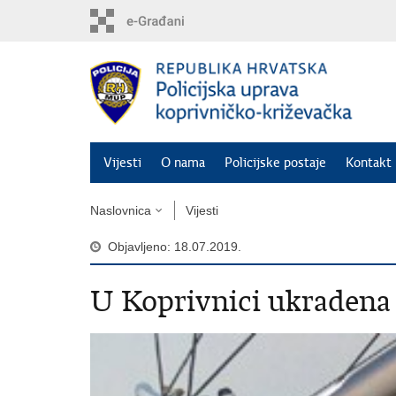
Preskoči
na
glavni
sadržaj
Vijesti
O nama
Policijske postaje
Kontakt 
Naslovnica
Vijesti
Objavljeno: 18.07.2019.
U Koprivnici ukradena 