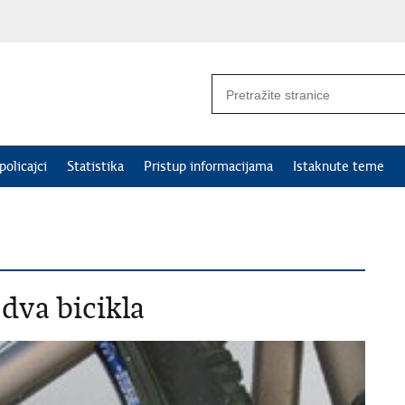
policajci
Statistika
Pristup informacijama
Istaknute teme
dva bicikla