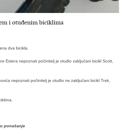
jem i otuđenim biciklima
ena dva bicikla.
re Estera nepoznati počinitelj je otuđio zaključani bicikl Scott,
vića nepoznati počinitelj je otuđio ne zaključani bicikl Trek,
iklima.
tno ponašanje