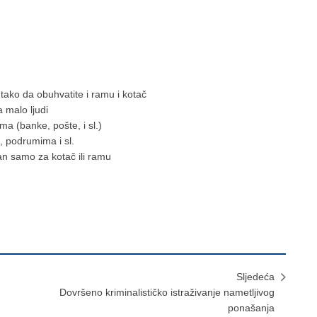
 tako da obuhvatite i ramu i kotač
 malo ljudi
a (banke, pošte, i sl.)
a, podrumima i sl.
učan samo za kotač ili ramu
Sljedeća
Dovršeno kriminalističko istraživanje nametljivog
ponašanja