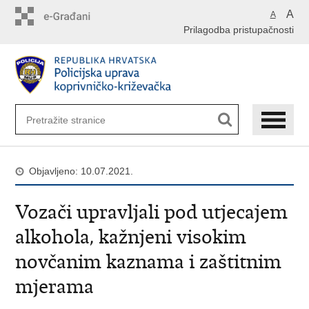
Preskoči
A
A
na
Prilagodba pristupačnosti
glavni
sadržaj
Objavljeno: 10.07.2021.
Vozači upravljali pod utjecajem
alkohola, kažnjeni visokim
novčanim kaznama i zaštitnim
mjerama