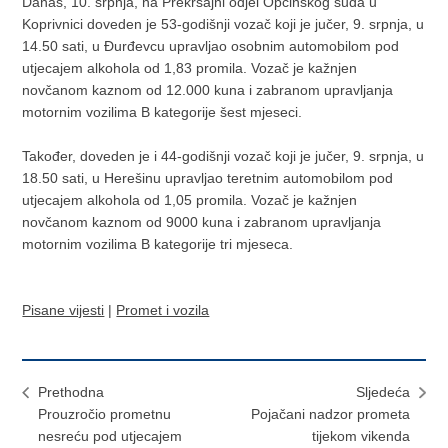
Danas, 10. srpnja, na Prekršajni odjel Općinskog suda u
Koprivnici doveden je 53-godišnji vozač koji je jučer, 9. srpnja, u
14.50 sati, u Đurđevcu upravljao osobnim automobilom pod
utjecajem alkohola od 1,83 promila. Vozač je kažnjen
novčanom kaznom od 12.000 kuna i zabranom upravljanja
motornim vozilima B kategorije šest mjeseci.
Također, doveden je i 44-godišnji vozač koji je jučer, 9. srpnja, u
18.50 sati, u Herešinu upravljao teretnim automobilom pod
utjecajem alkohola od 1,05 promila. Vozač je kažnjen
novčanom kaznom od 9000 kuna i zabranom upravljanja
motornim vozilima B kategorije tri mjeseca.
Pisane vijesti
|
Promet i vozila
Prethodna
Sljedeća
Prouzročio prometnu
Pojačani nadzor prometa
nesreću pod utjecajem
tijekom vikenda