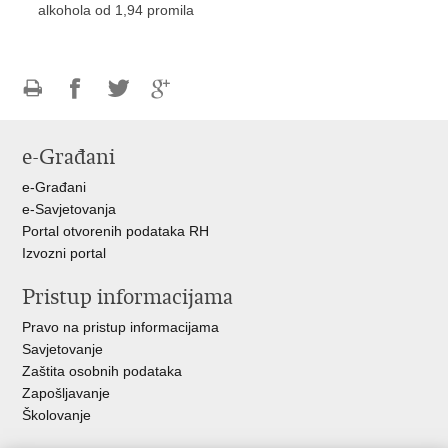
alkohola od 1,94 promila
Ispiši
Podijeli
Podijeli
Podijeli
stranicu
na
na
na
e-Građani
Facebooku
Twitteru
Google
+
e-Građani
e-Savjetovanja
Portal otvorenih podataka RH
Izvozni portal
Pristup informacijama
Pravo na pristup informacijama
Savjetovanje
Zaštita osobnih podataka
Zapošljavanje
Školovanje