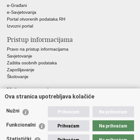
+
e-Građani
e-Savjetovanja
Portal otvorenih podataka RH
Izvozni portal
Pristup informacijama
Pravo na pristup informacijama
Savjetovanje
Zaštita osobnih podataka
Zapošljavanje
Školovanje
Važne poveznice
Ova stranica upotrebljava kolačiće
Ministarstvo unutarnjih poslova
Sindikati
Nužni
Prihvaćam
Ne prihvaćam
Udruge
Dom zdravlja MUP-a
Funkcionalni
Prihvaćam
Ne prihvaćam
Policijska akademija
Muzej policije
Statistički
Prihvaćam
Ne prihvaćam