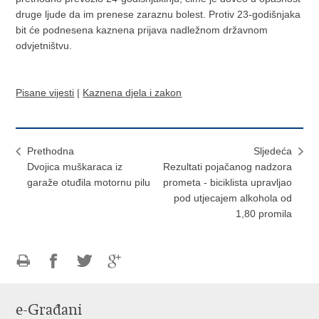
druge ljude da im prenese zaraznu bolest. Protiv 23-godišnjaka
bit će podnesena kaznena prijava nadležnom državnom
odvjetništvu.
Pisane vijesti
|
Kaznena djela i zakon
Prethodna
Sljedeća
Dvojica muškaraca iz
Rezultati pojačanog nadzora
garaže otuđila motornu pilu
prometa - biciklista upravljao
pod utjecajem alkohola od
1,80 promila
Ispiši
Podijeli
Podijeli
Podijeli
stranicu
na
na
na
e-Građani
Facebooku
Twitteru
Google