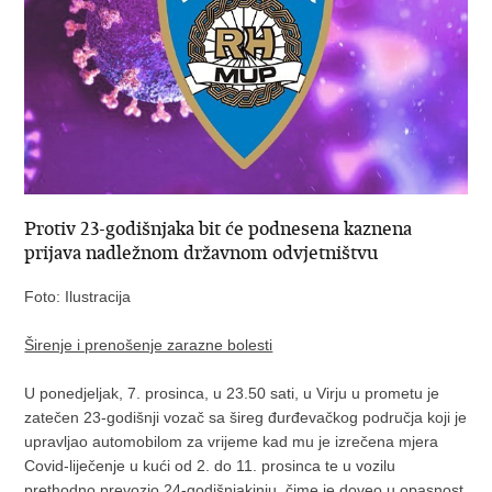
Protiv 23-godišnjaka bit će podnesena kaznena
prijava nadležnom državnom odvjetništvu
Foto: Ilustracija
Širenje i prenošenje zarazne bolesti
U ponedjeljak, 7. prosinca, u 23.50 sati, u Virju u prometu je
zatečen 23-godišnji vozač sa šireg đurđevačkog područja koji je
upravljao automobilom za vrijeme kad mu je izrečena mjera
Covid-liječenje u kući od 2. do 11. prosinca te u vozilu
prethodno prevozio 24-godišnjakinju, čime je doveo u opasnost