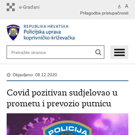
Preskoči
A
A
na
Prilagodba pristupačnosti
glavni
sadržaj
Objavljeno: 08.12.2020.
Covid pozitivan sudjelovao u
prometu i prevozio putnicu