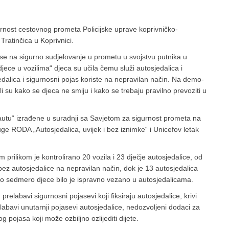
urnost cestovnog prometa Policijske uprave koprivničko-
Tratinčica u Koprivnici.
o se na sigurno sudjelovanje u prometu u svojstvu putnika u
djece u vozilima“ djeca su učila čemu služi autosjedalica i
edalica i sigurnosni pojas koriste na nepravilan način. Na demo-
ali su kako se djeca ne smiju i kako se trebaju pravilno prevoziti u
u autu“ izrađene u suradnji sa Savjetom za sigurnost prometa na
e RODA „Autosjedalica, uvijek i bez iznimke“ i Unicefov letak
 prilikom je kontrolirano 20 vozila i 23 dječje autosjedalice, od
bez autosjedalice na nepravilan način, dok je 13 autosjedalica
o sedmero djece bilo je ispravno vezano u autosjedalicama.
prelabavi sigurnosni pojasevi koji fiksiraju autosjedalice, krivi
elabavi unutarnji pojasevi autosjedalice, nedozvoljeni dodaci za
pojasa koji može ozbiljno ozlijediti dijete.