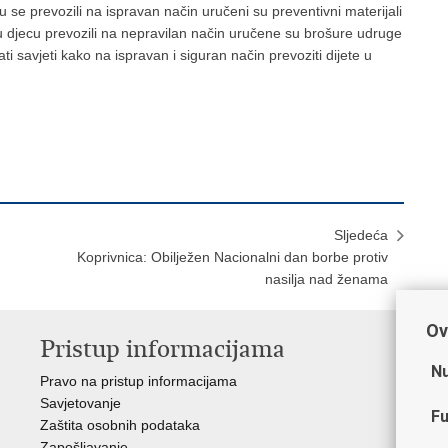
su se prevozili na ispravan način uručeni su preventivni materijali
su djecu prevozili na nepravilan način uručene su brošure udruge
ti savjeti kako na ispravan i siguran način prevoziti dijete u
Sljedeća
Koprivnica: Obilježen Nacionalni dan borbe protiv
nasilja nad ženama
Ov
Pristup informacijama
V
Nu
Pravo na pristup informacijama
Min
Savjetovanje
Sin
Fu
Zaštita osobnih podataka
Ud
Zapošljavanje
Dom