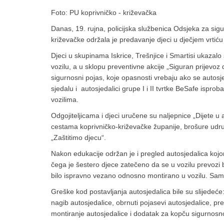
Foto: PU koprivničko - križevačka
Danas, 19. rujna, policijska službenica Odsjeka za sig
križevačke održala je predavanje djeci u dječjem vrtiću 
Djeci u skupinama Iskrice, Trešnjice i Smartisi ukazal
vozilu, a u sklopu preventivne akcije „Siguran prijevoz 
sigurnosni pojas, koje opasnosti vrebaju ako se autosj
sjedalu i autosjedalici grupe I i II tvrtke BeSafe isprob
vozilima.
Odgojiteljicama i djeci uručene su naljepnice „Dijete 
cestama koprivničko-križevačke županije, brošure udrug
„Zaštitimo djecu“.
Nakon edukacije održan je i pregled autosjedalica kojom
čega je šestero djece zatečeno da se u vozilu prevozi 
bilo ispravno vezano odnosno montirano u vozilu. Sam
Greške kod postavljanja autosjedalica bile su slijedeće: 
nagib autosjedalice, obrnuti pojasevi autosjedalice, pr
montiranje autosjedalice i dodatak za kopču sigurnosnog 