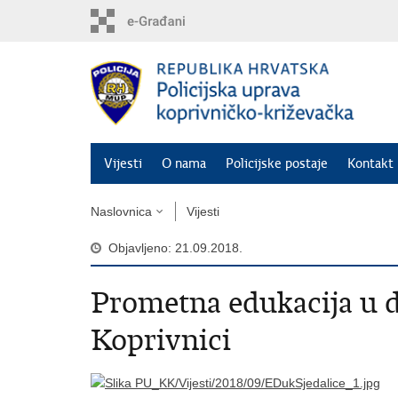
Preskoči
na
glavni
sadržaj
Vijesti
O nama
Policijske postaje
Kontakt 
Naslovnica
Vijesti
Objavljeno: 21.09.2018.
Prometna edukacija u d
Koprivnici