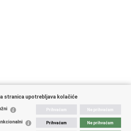
a stranica upotrebljava kolačiće
ažne poveznice
žni
Prihvaćam
Ne prihvaćam
istarstvo unutarnjih poslova
dikati
nkcionalni
Prihvaćam
Ne prihvaćam
ruge
 zdravlja MUP-a