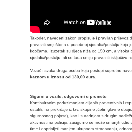
Također, navedeni zakon propisuje i pravilan prijevoz 
prevoziti smještena u posebnoj sjedalici/postolju koja 
kopčama. Izuzetak su djeca niža od 150 cm, a visoka b
sjedalici/postolju, ali se tada smiju prevoziti isključiv
Vozač i svaka druga osoba koja postupi suprotno na
kaznom u iznosu od 130,00 eura
.
Sigurni u vozilu, odgovorni u prometu
Kontinuiranim poduzimanjem ciljanih preventivnih i repr
ostalih, na prekršaje iz tzv. skupine „četiri glavne uboj
sigurnosnog pojasa), kao i suradnjom s drugim nadlež
aktivnostima policije, zasigurno se može smanjiti udio 
time i doprinijeti manjem ukupnom stradavanju, odnosn