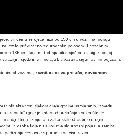
djece, pri čemu se djeca niža od 150 cm u vozilima moraju
je za vozilo pričvršćena sigurnosnim pojasom ili posebnim
arem 135 cm, koja ne trebaju biti smještena u sigurnosnoj
o na stražnjim sjedalima i moraju biti vezana sigurnosnim pojasom.
vedenim obvezama,
kaznit će se za prekršaj novčanom
esivnih aktivnosti tijekom cijele godine usmjerenih, između
ice u prometu“ (gdje je jedan od prekršaja i nekorištenje
nim subjektima, izmjenom zakonskih odredbi te drugim
poginulih osoba koje nisu koristile sigurnosni pojas, a samim
o podizanju cestovne sigurnosti na višu razinu.