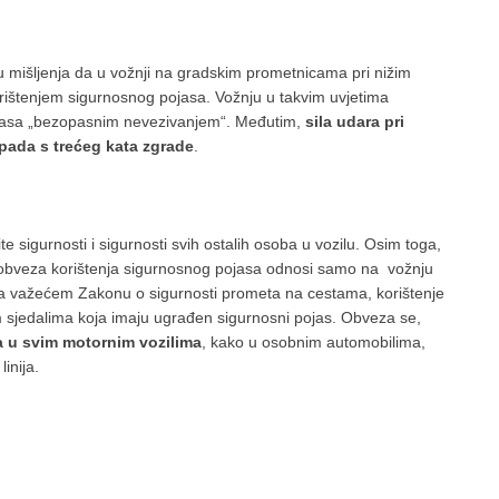
su mišljenja da u vožnji na gradskim prometnicama pri nižim
rištenjem sigurnosnog pojasa. Vožnju u takvim uvjetima
pojasa „bezopasnim nevezivanjem“. Međutim,
sila udara pri
 pada s trećeg kata zgrade
.
te sigurnosti i sigurnosti svih ostalih osoba u vozilu. Osim toga,
 obveza korištenja sigurnosnog pojasa odnosi samo na vožnju
a važećem Zakonu o sigurnosti prometa na cestama, korištenje
 sjedalima koja imaju ugrađen sigurnosni pojas. Obveza se,
la u svim motornim vozilima
, kako u osobnim automobilima,
inija.