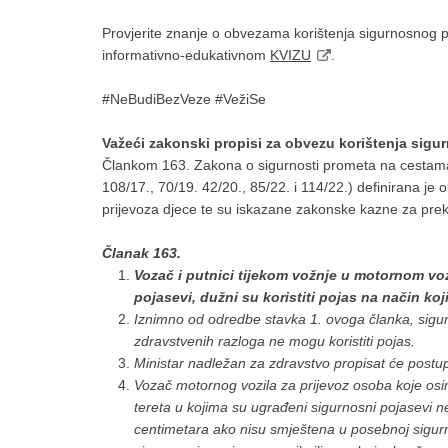
Provjerite znanje o obvezama korištenja sigurnosnog po
informativno-edukativnom
KVIZU
.
#NeBudiBezVeze #VežiSe
Važeći zakonski propisi za obvezu korištenja sig
Člankom 163. Zakona o sigurnosti prometa na cestama (
108/17., 70/19. 42/20., 85/22. i 114/22.) definirana je
prijevoza djece te su iskazane zakonske kazne za prek
Članak 163.
Vozač i putnici tijekom vožnje u motornom vo
pojasevi, dužni su koristiti pojas na način ko
Iznimno od odredbe stavka 1. ovoga članka, sigurn
zdravstvenih razloga ne mogu koristiti pojas.
Ministar nadležan za zdravstvo propisat će postup
Vozač motornog vozila za prijevoz osoba koje osim
tereta u kojima su ugrađeni sigurnosni pojasevi n
centimetara ako nisu smještena u posebnoj sigurno