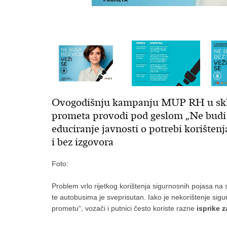
Ovogodišnju kampanju MUP RH u sklo
prometa provodi pod geslom „Ne budi bez
educiranje javnosti o potrebi korištenj
i bez izgovora
Foto:
Problem vrlo rijetkog korištenja sigurnosnih pojasa na 
te autobusima je sveprisutan. Iako je nekorištenje sigur
prometu“, vozači i putnici često koriste razne
isprike 