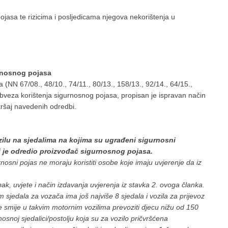
jasa te rizicima i posljedicama njegova nekorištenja u
urnosnog pojasa
NN 67/08., 48/10., 74/11., 80/13., 158/13., 92/14., 64/15.,
 obveza korištenja sigurnosnog pojasa, propisan je ispravan način
ršaj navedenih odredbi.
zilu na sjedalima na kojima su ugrađeni sigurnosni
ji je odredio proizvođač sigurnosnog pojasa.
osni pojas ne moraju koristiti osobe koje imaju uvjerenje da iz
ak, uvjete i način izdavanja uvjerenja iz stavka 2. ovoga članka.
 sjedala za vozača ima još najviše 8 sjedala i vozila za prijevoz
e smije u takvim motornim vozilima prevoziti djecu nižu od 150
snoj sjedalici/postolju koja su za vozilo pričvršćena