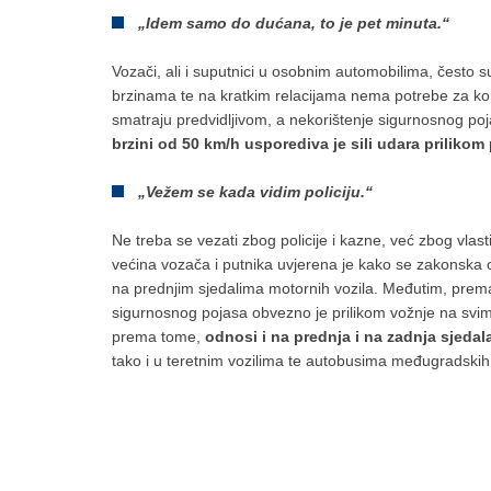
„Idem samo do dućana, to je pet minuta.“
Vozači, ali i suputnici u osobnim automobilima, često 
brzinama te na kratkim relacijama nema potrebe za ko
smatraju predvidljivom, a nekorištenje sigurnosnog 
brzini od 50 km/h usporediva je sili udara prilikom
„Vežem se kada vidim policiju.“
Ne treba se vezati zbog policije i kazne, već zbog vlasti
većina vozača i putnika uvjerena je kako se zakonska
na prednjim sjedalima motornih vozila. Međutim, prem
sigurnosnog pojasa obvezno je prilikom vožnje na svim
prema tome,
odnosi i na prednja i na zadnja sjeda
tako i u teretnim vozilima te autobusima međugradskih l