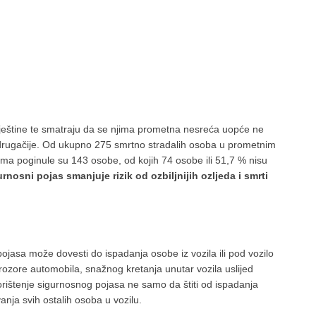
vještine te smatraju da se njima prometna nesreća uopće ne
 drugačije. Od ukupno 275 smrtno stradalih osoba u prometnim
a poginule su 143 osobe, od kojih 74 osobe ili 51,7 % nisu
urnosni pojas smanjuje rizik od ozbiljnijih ozljeda i smrti
jasa može dovesti do ispadanja osobe iz vozila ili pod vozilo
 prozore automobila, snažnog kretanja unutar vozila uslijed
korištenje sigurnosnog pojasa ne samo da štiti od ispadanja
vanja svih ostalih osoba u vozilu.