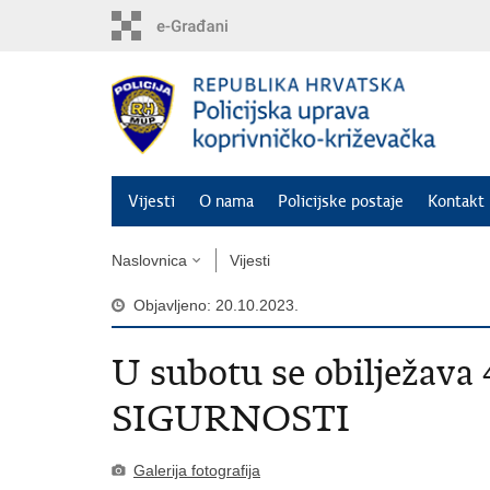
Preskoči
na
glavni
sadržaj
Vijesti
O nama
Policijske postaje
Kontakt 
Naslovnica
Vijesti
Objavljeno: 20.10.2023.
U subotu se obilježa
SIGURNOSTI
Galerija fotografija