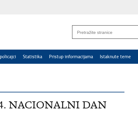
policajci
Statistika
Pristup informacijama
Istaknute teme
va 4. NACIONALNI DAN