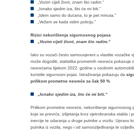
„Vozim cijeli život, znam što radim.“
„Ionako sjedim iza, što će mi biti."
„Idem samo do dućana, to je pet minuta."
„Vežem se kada vidim policiju."
Rizici nekorištenja sigurnosnog pojasa
„Vozim cijeli život, znam što radim.“
Iako su vozači često samouvjereni u vlastite vozačke 
može dogoditi, statistika prometnih nesreća pokazuje
nesrećama tijekom 2022. godine u osobnim automobilim
koristile sigurnosni pojas. Istraživanja pokazuju da
sig
prilikom prometne nesreće za čak 50 %
.
„Ionako sjedim iza, što će mi biti.“
Prilikom prometne nesreće, nekorištenje sigurnosnog po
koje se prevrće, izlijetanja kroz vjetrobranska stakla i
inercije te udaranja u druge putnike u vozilu. Upravo 
putnika iz vozila, nego i od samoozljeđivanja te ozljeđi