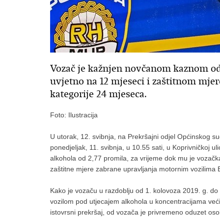
Vozač je kažnjen novčanom kaznom od
uvjetno na 12 mjeseci i zaštitnom mj
kategorije 24 mjeseca.
Foto: Ilustracija
U utorak, 12. svibnja, na Prekršajni odjel Općinskog su
ponedjeljak, 11. svibnja, u 10.55 sati, u Koprivničkoj
alkohola od 2,77 promila, za vrijeme dok mu je vozačka
zaštitne mjere zabrane upravljanja motornim vozilima B 
Kako je vozaču u razdoblju od 1. kolovoza 2019. g. do 
vozilom pod utjecajem alkohola u koncentracijama već
istovrsni prekršaj, od vozača je privremeno oduzet oso