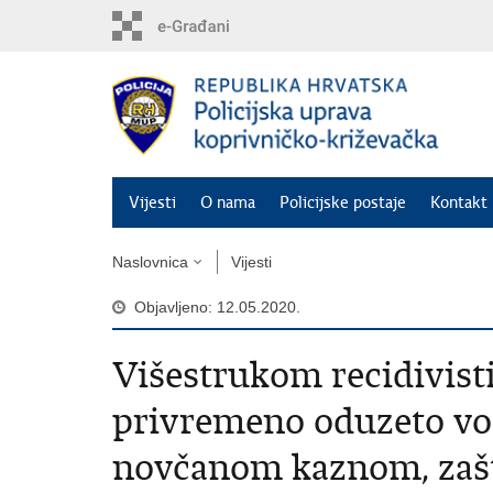
Preskoči
na
glavni
sadržaj
Vijesti
O nama
Policijske postaje
Kontakt 
Naslovnica
Vijesti
Objavljeno: 12.05.2020.
Višestrukom recidivist
privremeno oduzeto vo
novčanom kaznom, zaš