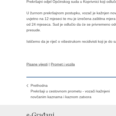
Prekršajni odjel Općinskog suda u Koprivnici koji odlu
U žurnom prekršajnom postupku, vozač je kažnjen n
uvjetno na 12 mjeseci te mu je izrečena zaštitna mjera
od 24 mjeseca. Sud je odlučio da će se privremeno od
presude.
Ističemo da je riječ o višestrukom recidivisti koji je d
Pisane vijesti
|
Promet i vozila
Prethodna
Prekršaji u cestovnom prometu - vozači kažnjeni
novčanim kaznama i kaznom zatvora
e-Građani