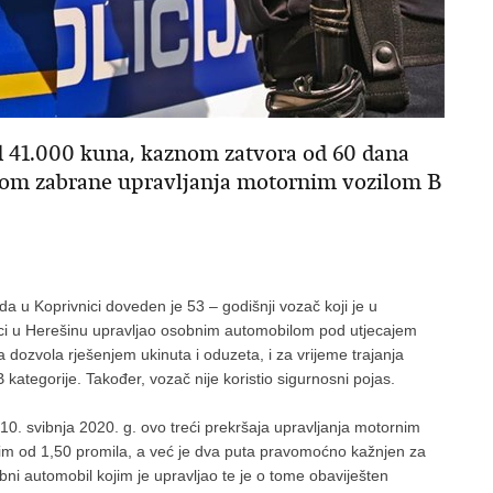
 41.000 kuna, kaznom zatvora od 60 dana
erom zabrane upravljanja motornim vozilom B
da u Koprivnici doveden je 53 – godišnji vozač koji je u
 ulici u Herešinu upravljao osobnim automobilom pod utjecajem
 dozvola rješenjem ukinuta i oduzeta, i za vrijeme trajanja
kategorije. Također, vozač nije koristio sigurnosni pojas.
10. svibnja 2020. g. ovo treći prekršaja upravljanja motornim
im od 1,50 promila, a već je dva puta pravomoćno kažnjen za
bni automobil kojim je upravljao te je o tome obaviješten