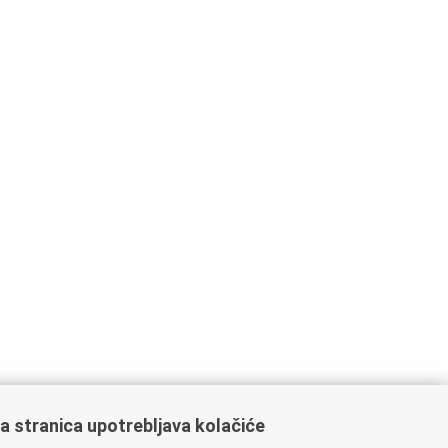
a stranica upotrebljava kolačiće
ažne poveznice