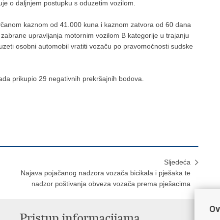
čuje o daljnjem postupku s oduzetim vozilom.
ovčanom kaznom od 41.000 kuna i kaznom zatvora od 60 dana
 zabrane upravljanja motornim vozilom B kategorije u trajanju
uzeti osobni automobil vratiti vozaču po pravomoćnosti sudske
o sada prikupio 29 negativnih prekršajnih bodova.
Sljedeća
Najava pojačanog nadzora vozača bicikala i pješaka te
nadzor poštivanja obveza vozača prema pješacima
Ov
Pristup informacijama
V