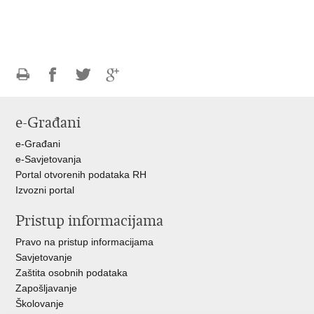
Ispiši
Podijeli
Podijeli
Podijeli
stranicu
na
na
na
e-Građani
Facebooku
Twitteru
Google
+
e-Građani
e-Savjetovanja
Portal otvorenih podataka RH
Izvozni portal
Pristup informacijama
Pravo na pristup informacijama
Savjetovanje
Zaštita osobnih podataka
Zapošljavanje
Školovanje