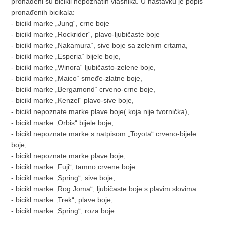
pronađeni su bicikli nepoznatih vlasnika. U nastavku je popis
pronađenih bicikala:
- bicikl marke „Jung“, crne boje
- bicikl marke „Rockrider“, plavo-ljubičaste boje
- bicikl marke „Nakamura“, sive boje sa zelenim crtama,
- bicikl marke „Esperia“ bijele boje,
- bicikl marke „Winora“ ljubičasto-zelene boje,
- bicikl marke „Maico“ smeđe-zlatne boje,
- bicikl marke „Bergamond“ crveno-crne boje,
- bicikl marke „Kenzel“ plavo-sive boje,
- bicikl nepoznate marke plave boje( koja nije tvornička),
- bicikl marke „Orbis“ bijele boje,
- bicikl nepoznate marke s natpisom „Toyota“ crveno-bijele
boje,
- bicikl nepoznate marke plave boje,
- bicikl marke „Fuji“, tamno crvene boje
- bicikl marke „Spring“, sive boje,
- bicikl marke „Rog Joma“, ljubičaste boje s plavim slovima
- bicikl marke „Trek“, plave boje,
- bicikl marke „Spring“, roza boje.