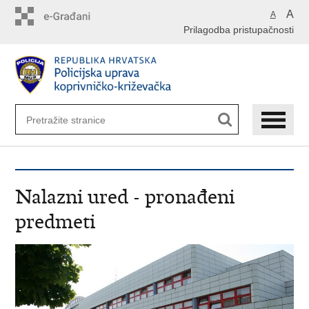
Preskoči
A
A
na
Prilagodba pristupačnosti
glavni
sadržaj
Nalazni ured - pronađeni
predmeti