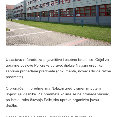
U sastavu referade za prijavništvo i osobne iskaznice, Odjel za
upravne poslove Policijske uprave, djeluje Nalazni ured, koji
zaprima pronađene predmete (dokumente, novac i druge razne
predmete).
O pronađenim predmetima Nalazni ured pismenim putem
izvješćuje vlasnike. Za predmete kojima se ne pronađe vlasnik,
po isteku roka čuvanja Policijska uprava organizira javnu
dražbu.
Radno vrijeme Nalaznog ureda je radnim danom, od