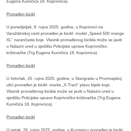
Eugena Kumičića 18, Koprivnica).
Pronađen bicikl
U ponedjeljak, 8. rujna 2025. godine, u Koprivnici na
Varaždinskoj cesti pronađen je bicikl model „Speed 500 orange
XL“ narančaste boje. Vlasnik pronađenog bicikla može se javiti
u Nalazni ured u sjedištu Policijske uprave Koprivničko-
križevačke (Trg Eugena Kumičića 18, Koprivnica).
Pronađen bicikl
U četvrtak, 25. rujna 2025. godine, u Starigradu u Prvomajskoj
ulici pronađen je bicikl marke „X-Tract“ plavo bijele boje.
Vlasnik pronađenog bicikla može se javiti u Nalazni ured u
sjedištu Policijske uprave Koprivničko-križevačke (Trg Eugena
Kumičića 18, Koprivnica).
Pronađen bicikl
U petak, 26. rujna 2025. godine, u Kuzmincu pronađen je bicikl