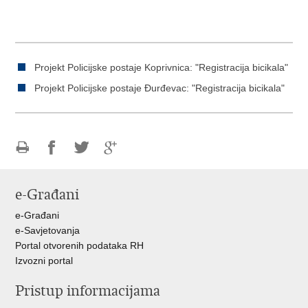
Projekt Policijske postaje Koprivnica: "Registracija bicikala"
Projekt Policijske postaje Đurđevac: "Registracija bicikala"
Ispiši
Podijeli
Podijeli
Podijeli
stranicu
na
na
na
e-Građani
Facebooku
Twitteru
Google
+
e-Građani
e-Savjetovanja
Portal otvorenih podataka RH
Izvozni portal
Pristup informacijama