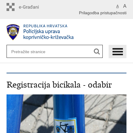
Preskoči
A
A
na
Prilagodba pristupačnosti
glavni
sadržaj
Registracija bicikala - odabir