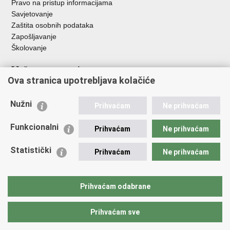
Pravo na pristup informacijama
Savjetovanje
Zaštita osobnih podataka
Zapošljavanje
Školovanje
Važne poveznice
Ova stranica upotrebljava kolačiće
Ministarstvo unutarnjih poslova
Sindikati
Nužni
Prihvaćam
Ne prihvaćam
Udruge
Dom zdravlja MUP-a
Funkcionalni
Prihvaćam
Ne prihvaćam
Policijska akademija
Muzej policije
Statistički
Prihvaćam
Ne prihvaćam
Zaklada policijske solidarnosti
Centar za forenzična ispitivanja, istraživanja i vještačenja "Ivan
Vučetić"
Prihvaćam odabrane
Policijske uprave
Prihvaćam sve
Povratak na vrh