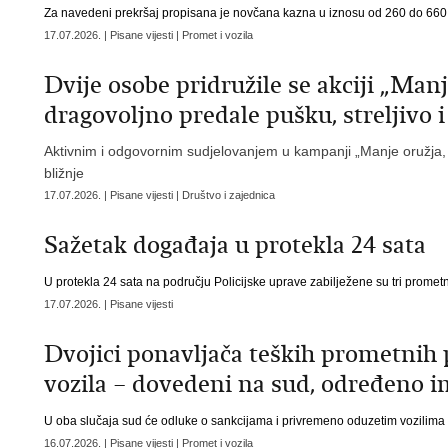
Za navedeni prekršaj propisana je novčana kazna u iznosu od 260 do 660
17.07.2026. | Pisane vijesti | Promet i vozila
Dvije osobe pridružile se akciji „Manj
dragovoljno predale pušku, streljivo
Aktivnim i odgovornim sudjelovanjem u kampanji „Manje oružja, ma
bližnje
17.07.2026. | Pisane vijesti | Društvo i zajednica
Sažetak događaja u protekla 24 sata
U protekla 24 sata na području Policijske uprave zabilježene su tri promet
17.07.2026. | Pisane vijesti
Dvojici ponavljača teških prometnih
vozila – dovedeni na sud, određeno i
U oba slučaja sud će odluke o sankcijama i privremeno oduzetim vozilima
16.07.2026. | Pisane vijesti | Promet i vozila