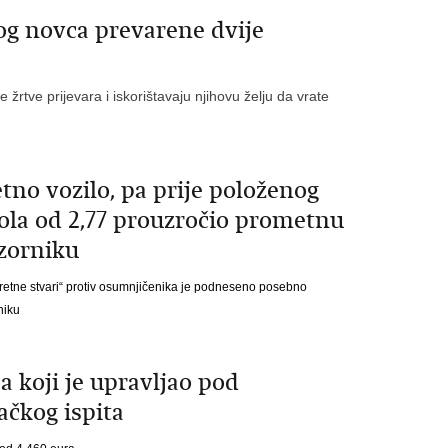
g novca prevarene dvije
žrtve prijevara i iskorištavaju njihovu želju da vrate
tno vozilo, pa prije položenog
hola od 2,77 prouzročio prometnu
zorniku
etne stvari“ protiv osumnjičenika je podneseno posebno
niku
 koji je upravljao pod
ačkog ispita