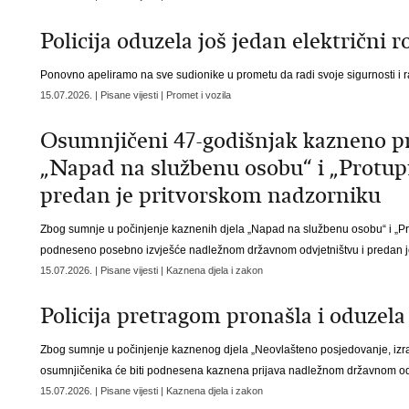
Policija oduzela još jedan električni
Ponovno apeliramo na sve sudionike u prometu da radi svoje sigurnosti i r
15.07.2026. | Pisane vijesti | Promet i vozila
Osumnjičeni 47-godišnjak kazneno pri
„Napad na službenu osobu“ i „Protu
predan je pritvorskom nadzorniku
Zbog sumnje u počinjenje kaznenih djela „Napad na službenu osobu“ i „Pr
podneseno posebno izvješće nadležnom državnom odvjetništvu i predan j
15.07.2026. | Pisane vijesti | Kaznena djela i zakon
Policija pretragom pronašla i oduzela 
Zbog sumnje u počinjenje kaznenog djela „Neovlašteno posjedovanje, izrada 
osumnjičenika će biti podnesena kaznena prijava nadležnom državnom odv
15.07.2026. | Pisane vijesti | Kaznena djela i zakon