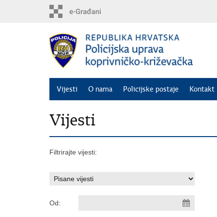
Preskoči
na
glavni
sadržaj
Vijesti
O nama
Policijske postaje
Kontakt 
Vijesti
Filtrirajte vijesti:
Od: