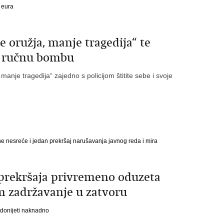
 eura
e oružja, manje tragedija“ te
 i ručnu bombu
nje tragedija“ zajedno s policijom štitite sebe i svoje
ne nesreće i jedan prekršaj narušavanja javnog reda i mira
 prekršaja privremeno oduzeta
m zadržavanje u zatvoru
 donijeti naknadno