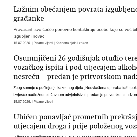
Lažnim obećanjem povrata izgubljeno
građanke
Prevaranti sve češće ponovno kontaktiraju osobe koje su već bile 
izgubljeni novac
15.07.2026. | Pisane vijesti | Kaznena djela i zakon
Osumnjičeni 26-godišnjak otuđio tere
vozačkog ispita i pod utjecajem alko
nesreću – predan je pritvorskom nad
Zbog sumnje u počinjenje kaznenog djela „Neovlaštena uporaba tuđe pokr
izvješće nadležnom državnom odvjetništvu i predan je pritvorskom nadzor
15.07.2026. | Pisane vijesti
Uhićen ponavljač prometnih prekršaja
utjecajem droga i prije položenog voz