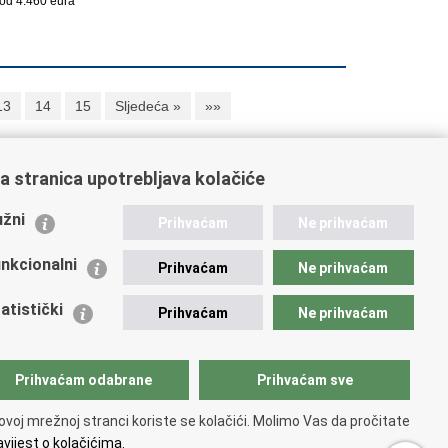
od 4.460 eura
13
14
15
Sljedeća »
»»
a stranica upotrebljava kolačiće
ažne poveznice
žni
Prihvaćam
Ne prihvaćam
istarstvo unutarnjih poslova
dikati
nkcionalni
Prihvaćam
Ne prihvaćam
ruge
 zdravlja MUP-a
atistički
Prihvaćam
Ne prihvaćam
icijska akademija
ej policije
lada policijske solidarnosti
Prihvaćam odabrane
Prihvaćam sve
tar za forenzična ispitivanja, istraživanja i vještačenja
an Vučetić"
ovoj mrežnoj stranci koriste se kolačići. Molimo Vas da pročitate
icijske uprave
vijest o kolačićima.