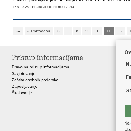
U žurnom prekršajnom postupku sud je vozača kaznio novčanom kaznom 
15.07.2026. | Pisane vijesti | Promet i vozila
««
« Prethodna
6
7
8
9
10
11
12
Ov
Pristup informacijama
V
Nu
Pravo na pristup informacijama
Min
Savjetovanje
Sin
Fu
Zaštita osobnih podataka
Ud
Zapošljavanje
Dom
St
Školovanje
Pol
Muz
Zak
Cen
"Iv
Na 
Pol
Oba