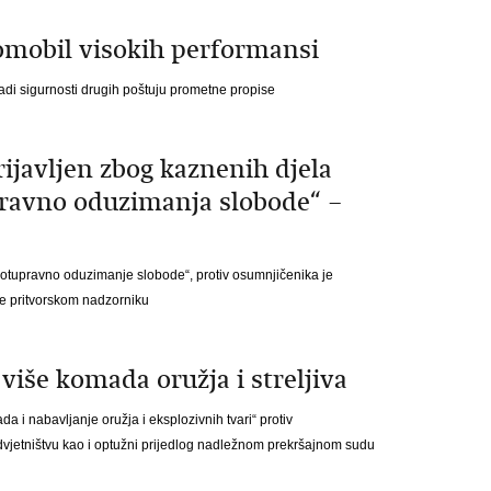
 romobil visokih performansi
adi sigurnosti drugih poštuju prometne propise
javljen zbog kaznenih djela
pravno oduzimanja slobode“ –
otupravno oduzimanje slobode“, protiv osumnjičenika je
e pritvorskom nadzorniku
više komada oružja i streljiva
i nabavljanje oružja i eksplozivnih tvari“ protiv
jetništvu kao i optužni prijedlog nadležnom prekršajnom sudu