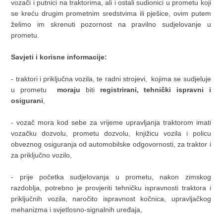
vozači i putnici na traktorima, ali i ostali sudionici u prometu koji
se kreću drugim prometnim sredstvima ili pješice, ovim putem
želimo im skrenuti pozornost na pravilno sudjelovanje u
prometu.
Savjeti i korisne informacije:
- traktori i priključna vozila, te radni strojevi, kojima se sudjeluje
u prometu
moraju
biti
registrirani, tehnički ispravni i
osigurani
,
- vozač mora kod sebe za vrijeme upravljanja traktorom imati
vozačku dozvolu, prometu dozvolu, knjižicu vozila i policu
obveznog osiguranja od automobilske odgovornosti, za traktor i
za priključno vozilo,
- prije početka sudjelovanja u prometu, nakon zimskog
razdoblja, potrebno je provjeriti tehničku ispravnosti traktora i
priključnih vozila, naročito ispravnost kočnica, upravljačkog
mehanizma i svjetlosno-signalnih uređaja,