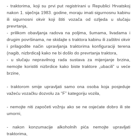
- traktorima, koji su prvi put registrirani u Republici Hrvatskoj
nakon 1. siječnja 1983. godine, moraju imati sigurnosnu kabinu
ili sigurnosni okvir koji štiti vozača od ozljeda u slučaju
prevrtanja,
- prilikom obavljanja radova na poljima, šumama, livadama i
drugim površinama, ne skidajte s traktora kabinu ili zaštitni okvir
i prilagodite način upravljanja traktorima konfiguraciji terena
(nagib, nizbrdica
)
kako ne bi došlo do prevrtanja traktora,
- u slučaju nepravilnog rada sustava za mijenjanje brzina,
nemojte koristiti nizbrdice kako biste traktore „ubacili“ u veće
brzine,
- traktorom smije upravljati samo ona osoba koja posjeduje
važeću vozačku dozvolu za “F” kategoriju vozila,
- nemojte niti započeti vožnju ako se ne osjećate dobro ili ste
umorni,
- nakon konzumacije alkoholnih pića nemojte upravljati
traktorima,