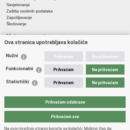
Savjetovanje
Zaštita osobnih podataka
Zapošljavanje
Školovanje
Važne poveznice
Ova stranica upotrebljava kolačiće
Ministarstvo unutarnjih poslova
Sindikati
Nužni
Prihvaćam
Ne prihvaćam
Udruge
Dom zdravlja MUP-a
Funkcionalni
Prihvaćam
Ne prihvaćam
Policijska akademija
Muzej policije
Statistički
Prihvaćam
Ne prihvaćam
Zaklada policijske solidarnosti
Centar za forenzična ispitivanja, istraživanja i vještačenja "Ivan
Vučetić"
Prihvaćam odabrane
Policijske uprave
Prihvaćam sve
Povratak na vrh
Na ovoj mrežnoj stranci koriste se kolačići. Molimo Vas da