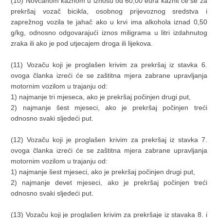
(10) Novčanom kaznom u iznosu od 60,00 eura kaznit će se za
prekršaj vozač bicikla, osobnog prijevoznog sredstva i
zaprežnog vozila te jahač ako u krvi ima alkohola iznad 0,50
g/kg, odnosno odgovarajući iznos miligrama u litri izdahnutog
zraka ili ako je pod utjecajem droga ili lijekova.
(11) Vozaču koji je proglašen krivim za prekršaj iz stavka 6.
ovoga članka izreći će se zaštitna mjera zabrane upravljanja
motornim vozilom u trajanju od:
1) najmanje tri mjeseca, ako je prekršaj počinjen drugi put,
2) najmanje šest mjeseci, ako je prekršaj počinjen treći
odnosno svaki sljedeći put.
(12) Vozaču koji je proglašen krivim za prekršaj iz stavka 7.
ovoga članka izreći će se zaštitna mjera zabrane upravljanja
motornim vozilom u trajanju od:
1) najmanje šest mjeseci, ako je prekršaj počinjen drugi put,
2) najmanje devet mjeseci, ako je prekršaj počinjen treći
odnosno svaki sljedeći put.
(13) Vozaču koji je proglašen krivim za prekršaje iz stavaka 8. i