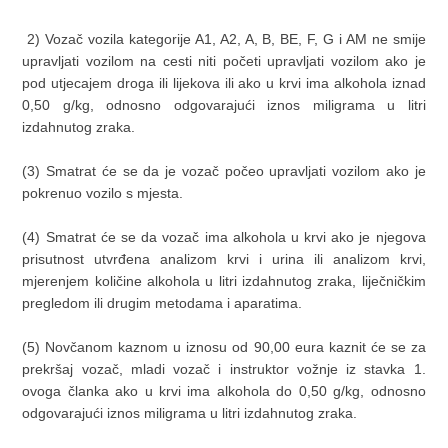
2) Vozač vozila kategorije A1, A2, A, B, BE, F, G i AM ne smije
upravljati vozilom na cesti niti početi upravljati vozilom ako je
pod utjecajem droga ili lijekova ili ako u krvi ima alkohola iznad
0,50 g/kg, odnosno odgovarajući iznos miligrama u litri
izdahnutog zraka.
(3) Smatrat će se da je vozač počeo upravljati vozilom ako je
pokrenuo vozilo s mjesta.
(4) Smatrat će se da vozač ima alkohola u krvi ako je njegova
prisutnost utvrđena analizom krvi i urina ili analizom krvi,
mjerenjem količine alkohola u litri izdahnutog zraka, liječničkim
pregledom ili drugim metodama i aparatima.
(5) Novčanom kaznom u iznosu od 90,00 eura kaznit će se za
prekršaj vozač, mladi vozač i instruktor vožnje iz stavka 1.
ovoga članka ako u krvi ima alkohola do 0,50 g/kg, odnosno
odgovarajući iznos miligrama u litri izdahnutog zraka.