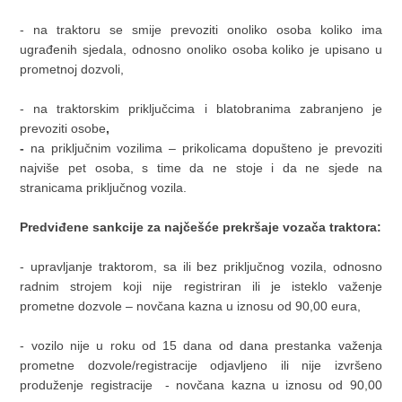
- na traktoru se smije prevoziti onoliko osoba koliko ima
ugrađenih sjedala, odnosno onoliko osoba koliko je upisano u
prometnoj dozvoli,
- na traktorskim priključcima i blatobranima zabranjeno je
prevoziti osobe
,
-
na priključnim vozilima – prikolicama dopušteno je prevoziti
najviše pet osoba, s time da ne stoje i da ne sjede na
stranicama priključnog vozila.
Predviđene sankcije za najčešće prekršaje vozača traktora:
- upravljanje traktorom, sa ili bez priključnog vozila, odnosno
radnim strojem koji nije registriran ili je isteklo važenje
prometne dozvole – novčana kazna u iznosu od 90,00 eura,
- vozilo nije u roku od 15 dana od dana prestanka važenja
prometne dozvole/registracije odjavljeno ili nije izvršeno
produženje registracije - novčana kazna u iznosu od 90,00