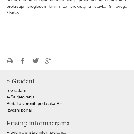
prekršaju proglašen krivim za prekršaj iz stavka 9. ovoga
članka.
Ispiši
Podijeli
Podijeli
Podijeli
stranicu
na
na
na
e-Građani
Facebooku
Twitteru
Google
+
e-Građani
e-Savjetovanja
Portal otvorenih podataka RH
Izvozni portal
Pristup informacijama
Pravo na pristup informacijama