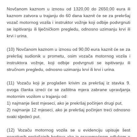
Novčanom kaznom u iznosu od 1320,00 do 2650,00 eura ili
kaznom zatvora u trajanju do 60 dana kaznit će se za prekršaj
vozač motornog vozila i instruktor vožnje koji odbije podvrgnuti
se ispitivanju ili liječničkom pregledu, odnosno uzimanju krvi ili
krvi i urina.
(10) Novčanom kaznom u iznosu od 90,00 eura kaznit će se za
prekršaj sudionik u prometu, osim vozača motornog vozila i
instruktora vožnje, koji odbije podvrgnuti se ispitivanju ili
stručnom pregledu, odnosno uzimanju krvi ili krvi i urina.
(11) Vozaču koji je proglašen krivim za prekršaj iz stavka 9.
ovoga članka izreći će se zaštitna mjera zabrane upravljanja
motornim vozilom u trajanju od:
1) najmanje šest mjeseci, ako je prekršaj počinjen drugi put,
2) najmanje 12 mjeseci, ako je prekršaj počinjen treći odnosno
svaki sljedeći put.
(12) Vozaču motornog vozila se u evidenciju upisuje šest
negativnih prekršajnih bodova ako je pravomoćnom odlukom o