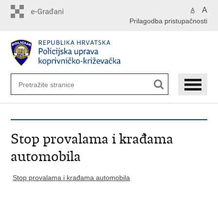
Preskoči
A
A
na
Prilagodba pristupačnosti
glavni
sadržaj
Stop provalama i krađama
automobila
Stop provalama i krađama automobila