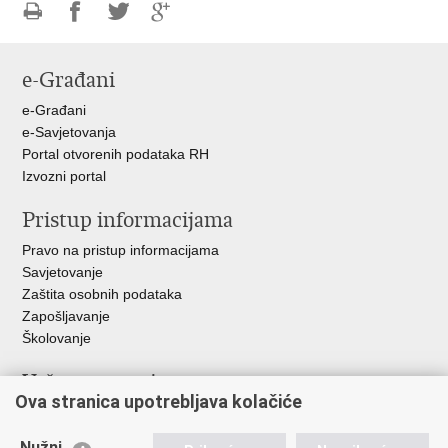
Ispiši
Podijeli
Podijeli
Podijeli
stranicu
na
na
na
e-Građani
Facebooku
Twitteru
Google
+
e-Građani
e-Savjetovanja
Portal otvorenih podataka RH
Izvozni portal
Pristup informacijama
Pravo na pristup informacijama
Savjetovanje
Zaštita osobnih podataka
Zapošljavanje
Školovanje
Važne poveznice
Ova stranica upotrebljava kolačiće
Ministarstvo unutarnjih poslova
Sindikati
Nužni